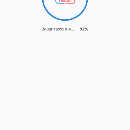
Завантаження...
92%