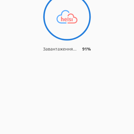
Завантаження...
91%