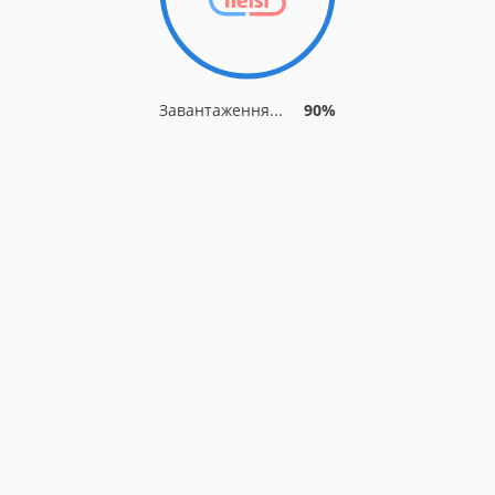
Завантаження...
90%