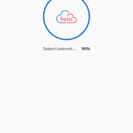
Завантаження...
90%