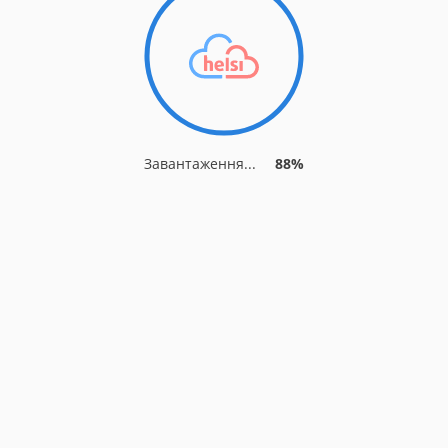
Завантаження...
94%