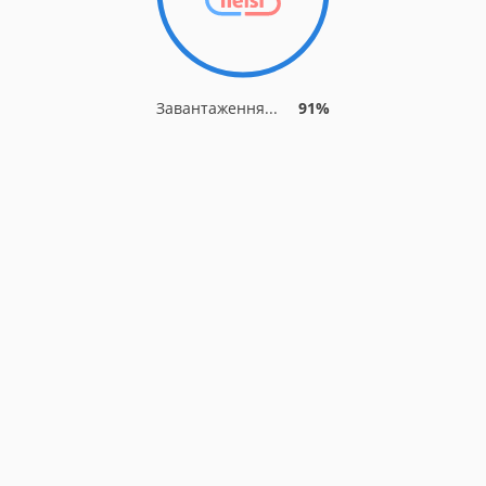
Завантаження...
91%