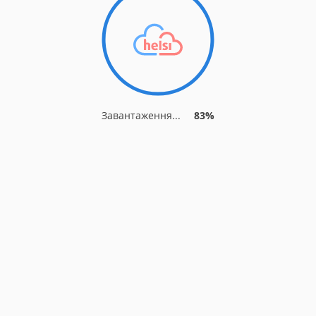
Завантаження...
86%