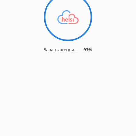
Завантаження...
93%