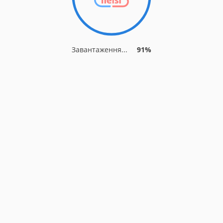
Завантаження...
91%