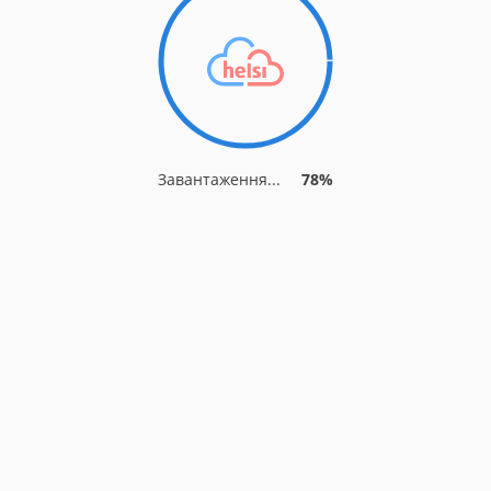
Завантаження...
83%