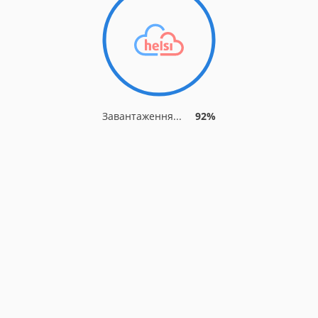
Завантаження...
92%