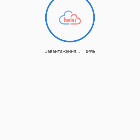
Завантаження...
94%