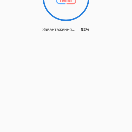
Завантаження...
92%