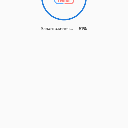
Завантаження...
91%