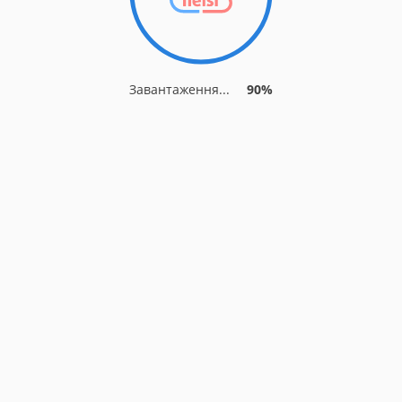
Завантаження...
90%