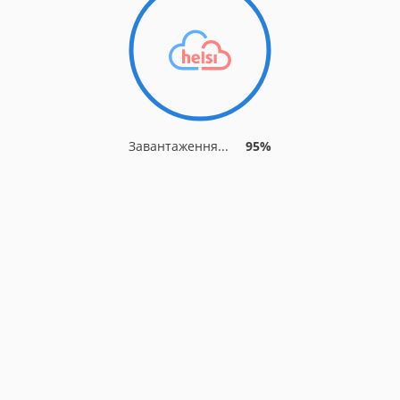
Завантаження...
95%