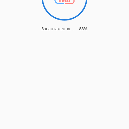
Завантаження...
87%