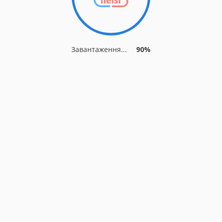
Завантаження...
90%