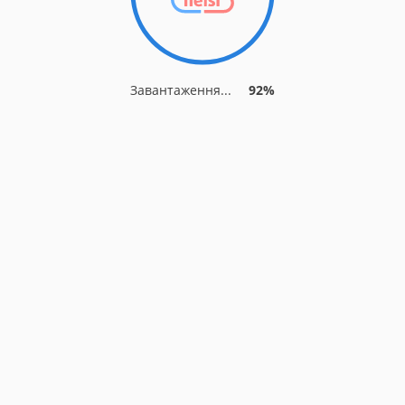
Завантаження...
92%