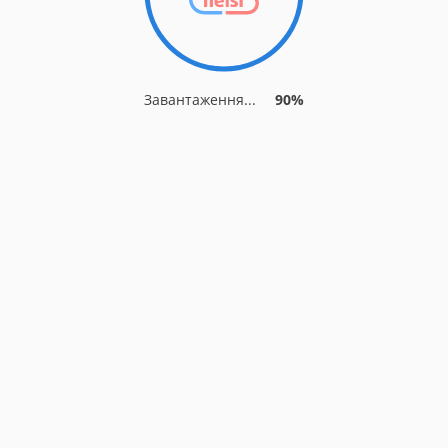
Завантаження...
90%