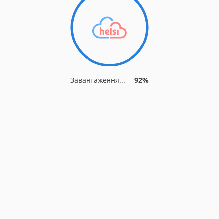
Завантаження...
92%