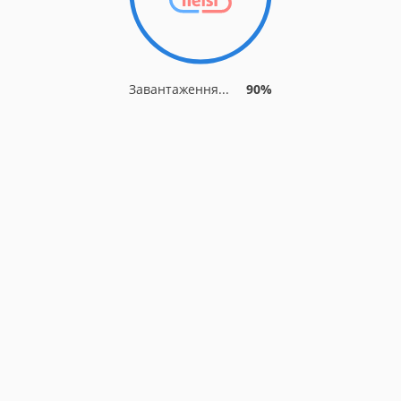
Завантаження...
90%