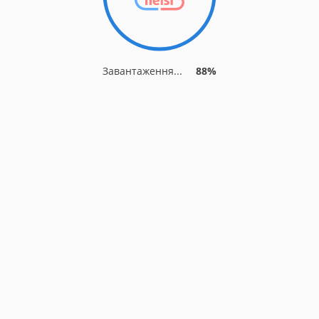
Завантаження...
88%