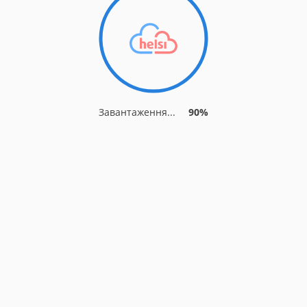
Завантаження...
90%