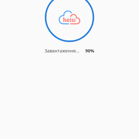
Завантаження...
90%