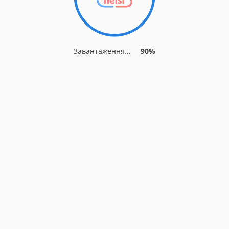
Завантаження...
90%