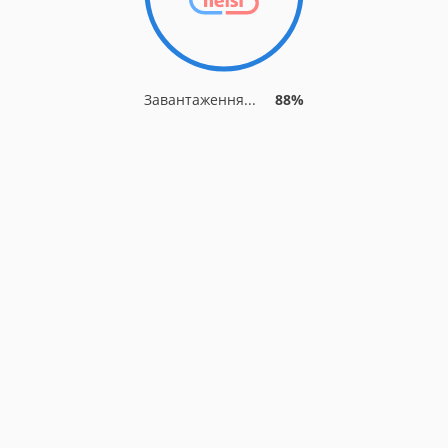
Завантаження...
88%