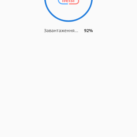
Завантаження...
92%