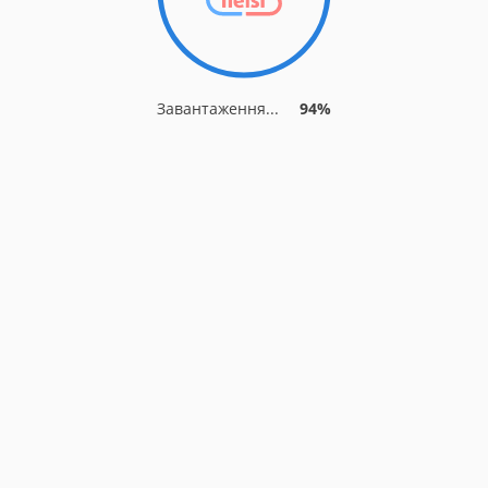
Завантаження...
94%