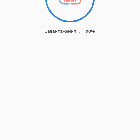
Завантаження...
90%