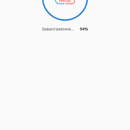
Завантаження...
94%