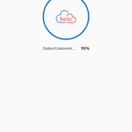
Завантаження...
95%