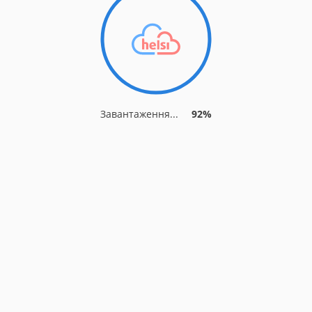
Завантаження...
92%