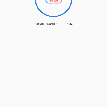
Завантаження...
93%