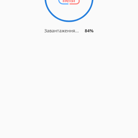
Завантаження...
90%