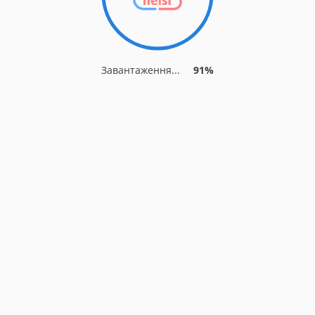
Завантаження...
91%