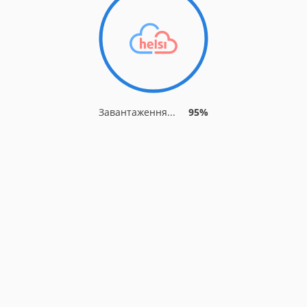
Завантаження...
95%