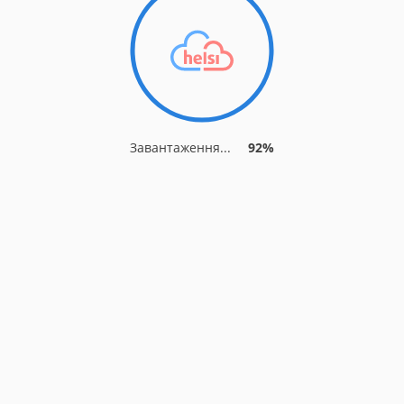
Завантаження...
92%