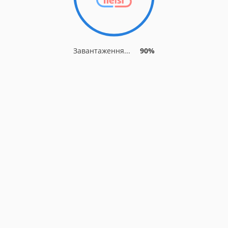
Завантаження...
90%