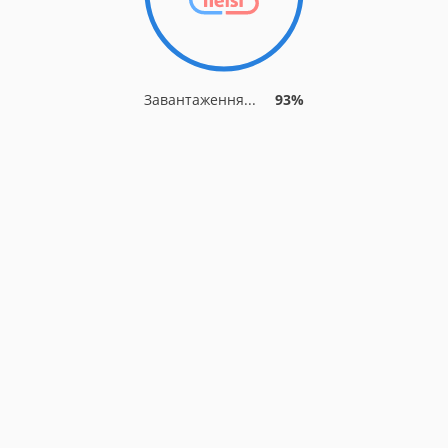
Завантаження...
93%