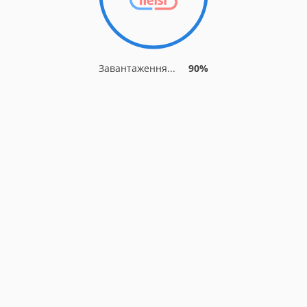
Завантаження...
90%