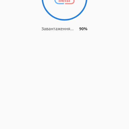
Завантаження...
90%