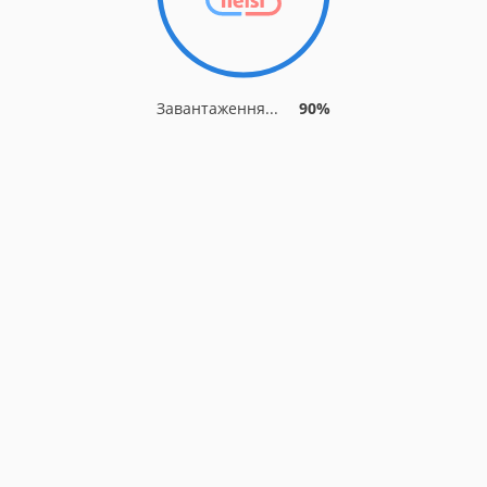
Завантаження...
90%