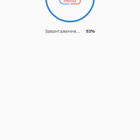
Завантаження...
93%