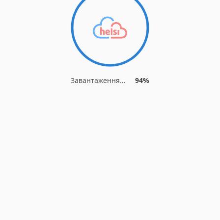
Завантаження...
94%