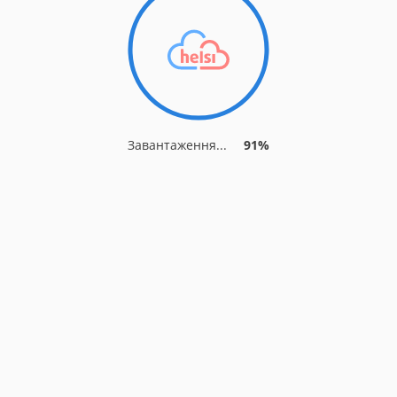
Завантаження...
91%