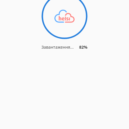
Завантаження...
89%