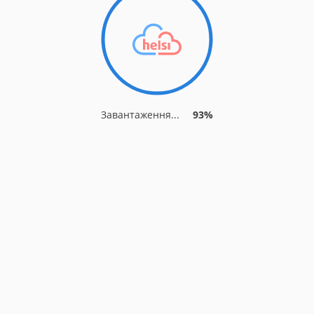
Завантаження...
93%