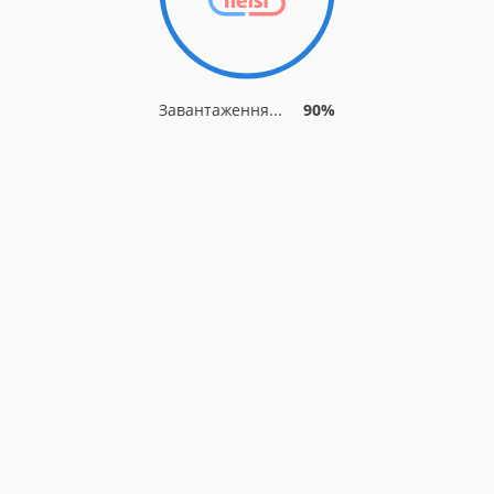
Завантаження...
90%