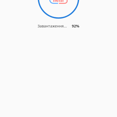
Завантаження...
92%